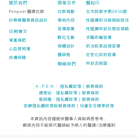
關於我們
商業合作
醫起行
Penpeer醫療社群
社群規劃
北市就服字第0456號
好棒棒醫學資訊設計
學術內容
性騷擾防治措施與辦法
宣傳推廣
性騷擾申訴及懲戒規範
白袍專文
數位互動
求職防騙宣導
減重減肥
視覺設計
防治就業歧視宣導
心血管照護
醫師推
定型化契約宣導
皮膚保健
申訴流程圖
聯絡我們
Ａ-ＰＥＮ
・
隱私權政策
｜
服務條款
護理站
・
隱私權政策
｜
服務條款
藥師圈
・
隱私權政策
｜
服務條款
官網隱私權政策與服務條款｜
兒童安全標準政策
本資訊內容僅提供醫事人員與病患參考，
網頁內容不能取代醫師給予病人的醫護/治療囑咐