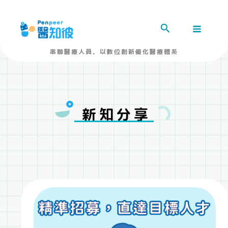
跳
MAIN
至
MENU
主
要
內
串聯醫療人員，以數位創新優化醫療體系
容
新知分享